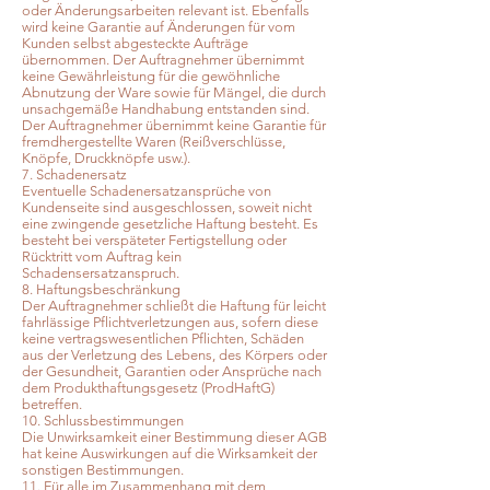
oder Änderungsarbeiten relevant ist. Ebenfalls
wird keine Garantie auf Änderungen für vom
Kunden selbst abgesteckte Aufträge
übernommen. Der Auftragnehmer übernimmt
keine Gewährleistung für die gewöhnliche
Abnutzung der Ware sowie für Mängel, die durch
unsachgemäße Handhabung entstanden sind.
Der Auftragnehmer übernimmt keine Garantie für
fremdhergestellte Waren (Reißverschlüsse,
Knöpfe, Druckknöpfe usw.).
7. Schadenersatz
Eventuelle Schadenersatzansprüche von
Kundenseite sind ausgeschlossen, soweit nicht
eine zwingende gesetzliche Haftung besteht. Es
besteht bei verspäteter Fertigstellung oder
Rücktritt vom Auftrag kein
Schadensersatzanspruch.
8. Haftungsbeschränkung
Der Auftragnehmer schließt die Haftung für leicht
fahrlässige Pflichtverletzungen aus, sofern diese
keine vertragswesentlichen Pflichten, Schäden
aus der Verletzung des Lebens, des Körpers oder
der Gesundheit, Garantien oder Ansprüche nach
dem Produkthaftungsgesetz (ProdHaftG)
betreffen.
10. Schlussbestimmungen
Die Unwirksamkeit einer Bestimmung dieser AGB
hat keine Auswirkungen auf die Wirksamkeit der
sonstigen Bestimmungen.
11. Für alle im Zusammenhang mit dem