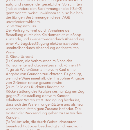
aufgrund zwingender gesetzlicher Vorschriften
(insbesondere den Bestimmungen des KSchG)
ganz oder teilweise unwirksam sein, so bleiben
die übrigen Bestimmungen dieser AGB
unverändert wirksam.
2. Vertragsschluss
Der Vertrag kommt durch Annahme der
Bestellung durch den Kleidermanufaktur-Shop
zustande, und zwar entweder durch Absendung
einer Auftragsbestätigung elektronisch oder
unmittelbar durch Absendung der bestellten
Ware.
3. Rücktrittsrecht
(1) Kunden, die Verbraucher im Sinne des
Konsumentenschutzgesetzes sind, können 14
Tage ab Warenübernahme vom Kauf ohne
Angabe von Gründen zurücktreten. Es genügt,
wenn die Ware innerhalb der Frist ohne Angabe
von Gründen retour gesendet wird.
(2) Im Falle des Rücktritts findet eine
Rückerstattung des Kaufpreises nur Zug um Zug
gegen Zurückstellung der vom Kunden
erhaltenen Waren statt. Bedingung hierfür ist,
dass sich die Ware in ungenütztem und als neu
wiederverkaufsfähigem Zustand befindet. Die
Kosten der Rücksendung gehen zu Lasten des
Kunden.
(3) Bei Artikeln, die durch Gebrauchsspuren
beeinträchtigt oder beschädigt sind, wird vom