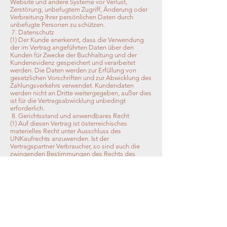
Website und andere Systeme vor Verlust,
Zerstörung, unbefugtem Zugriff, Änderung oder
Verbreitung Ihrer persönlichen Daten durch
unbefugte Personen zu schützen.
7. Datenschutz
(1) Der Kunde anerkennt, dass die Verwendung
der im Vertrag angeführten Daten über den
Kunden für Zwecke der Buchhaltung und der
Kundenevidenz gespeichert und verarbeitet
werden. Die Daten werden zur Erfüllung von
gesetzlichen Vorschriften und zur Abwicklung des
Zahlungsverkehrs verwendet. Kundendaten
werden nicht an Dritte weitergegeben, außer dies
ist für die Vertragsabwicklung unbedingt
erforderlich.
8. Gerichtsstand und anwendbares Recht
(1) Auf diesen Vertrag ist österreichisches
materielles Recht unter Ausschluss des
UNKaufrechts anzuwenden. Ist der
Vertragspartner Verbraucher, so sind auch die
zwingenden Bestimmungen des Rechts des
Staates, in dem er seinen gewöhnlichen
Aufenthalt hat, auf diesen Vertrag anzuwenden.
Erfüllungsort des Vertrages ist der Sitz des
Kleidermanufaktur-Shops.
(2) Für Streitigkeiten ist das am Sitz des
Kleidermanufaktur-Shops sachlich zuständige
Gericht ausschließlich zuständig.