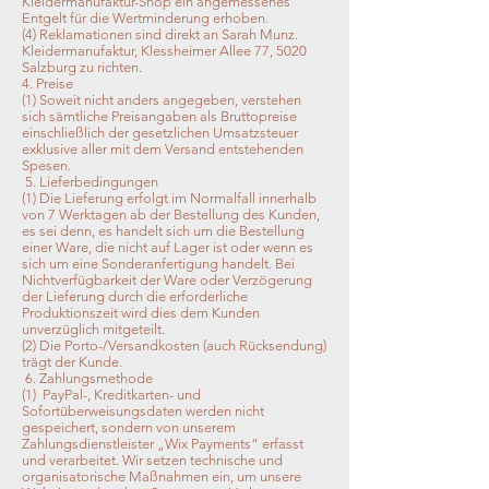
Kleidermanufaktur-Shop ein angemessenes
Entgelt für die Wertminderung erhoben.
(4) Reklamationen sind direkt an Sarah Munz.
Kleidermanufaktur, Klessheimer Allee 77, 5020
Salzburg zu richten.
4. Preise
(1) Soweit nicht anders angegeben, verstehen
sich sämtliche Preisangaben als Bruttopreise
einschließlich der gesetzlichen Umsatzsteuer
exklusive aller mit dem Versand entstehenden
Spesen.
5. Lieferbedingungen
(1) Die Lieferung erfolgt im Normalfall innerhalb
von 7 Werktagen ab der Bestellung des Kunden,
es sei denn, es handelt sich um die Bestellung
einer Ware, die nicht auf Lager ist oder wenn es
sich um eine Sonderanfertigung handelt. Bei
Nichtverfügbarkeit der Ware oder Verzögerung
der Lieferung durch die erforderliche
Produktionszeit wird dies dem Kunden
unverzüglich mitgeteilt.
(2) Die Porto-/Versandkosten (auch Rücksendung)
trägt der Kunde.
6. Zahlungsmethode
(1) PayPal-, Kreditkarten- und
Sofortüberweisungsdaten werden nicht
gespeichert, sondern von unserem
Zahlungsdienstleister „Wix Payments“ erfasst
und verarbeitet. Wir setzen technische und
organisatorische Maßnahmen ein, um unsere