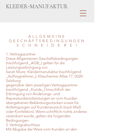
KLEIDER-MANUFAKTUR
ALLGEMEINE
GESCHÄFTSBEDINGUNGEN
S C H N E I D E R E I
1. Vertragspartner
Diese Allgemeinen Geschäftsbedingungen
(nachfolgend „AGB„) gelten für die
Leistungserbringung von
Sarah Munz. Kleidermanufaktur (nachfolgend
„Auftragnehmer„), Klessheimer Allee 77, 5020
Salzburg
gegenüber dem jeweiligen Vertragspartner
(nachfolgend „Kunde„) hinsichtlich der
Erbringung von Änderungs- und
Reparaturdienstleistungen an vom Kunden
übergebenen Bekleidungsstücken sowie für
Anfertigungen auf Kundenwunsch (nach Maß
oder Konfektion). Wenn schriftlich nichts anderes
vereinbart wurde, gelten die folgenden
Bedingungen.
2. Vertragsabschluss
Mit Abgabe der Ware vom Kunden an den